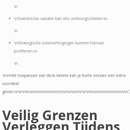
\n
\nStatistische variatie kan iets omhoogschieten.\n
\n
\nStrategische inzetverhogingen kunnen hiervan
profiteren.\n
\n
\n\nHet toepassen van deze kennis kan je korte sessies een extra
voordeel
geven.\n\n\n\n\n\n\n\n\n\n\n\n\n\n\n\n\n\n\n\n\n\n\n\n\n\n\n\n\n\n”
Veilig Grenzen
Verleggen Tijdens