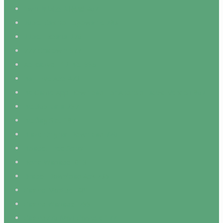
1win 보너스 사용법 467
20bet Casino Logowanie 283
22bet Espana 276
777 Gratowin 977
Aplicativo F12 Bet 995
Baji Live App 473
Bc Game App Download For Android Latest Version 862
Bet365 Italia 297
Betflag Slot 187
Blaze Original Download 726
Boabet Free Spins
Bono Wanabet 813
Brabet Download Apk 235
Casino Mostbet 481
Casino Wanabet 299
Casino770 Mon Compte 177