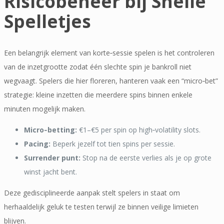
Risicobeheer bij Snelle
Spelletjes
Een belangrijk element van korte‑sessie spelen is het controleren
van de inzetgrootte zodat één slechte spin je bankroll niet
wegvaagt. Spelers die hier floreren, hanteren vaak een “micro‑bet”
strategie: kleine inzetten die meerdere spins binnen enkele
minuten mogelijk maken.
Micro‑betting:
€1–€5 per spin op high‑volatility slots.
Pacing:
Beperk jezelf tot tien spins per sessie.
Surrender punt:
Stop na de eerste verlies als je op grote
winst jacht bent.
Deze gedisciplineerde aanpak stelt spelers in staat om
herhaaldelijk geluk te testen terwijl ze binnen veilige limieten
blijven.