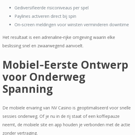
Gediversifieerde risiconiveaus per spel
Paylines activeren direct bij spin
On‑screen meldingen voor winsten verminderen downtime
Het resultaat is een adrenaline‑rijke omgeving waarin elke
beslissing snel en zwaarwegend aanvoelt.
Mobiel‑Eerste Ontwerp
voor Onderweg
Spanning
De mobiele ervaring van NV Casino is geoptimaliseerd voor snelle
sessies onderweg. Of je nu in de rij staat of een koffiepauze
neemt, de mobiele site en app houden je verbonden met de actie
zonder vertraging.