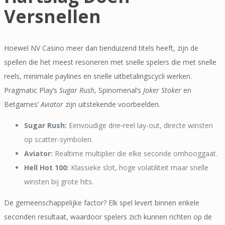
Versnellen
Hoewel NV Casino meer dan tienduizend titels heeft, zijn de
spellen die het meest resoneren met snelle spelers die met snelle
reels, minimale paylines en snelle uitbetalingscycli werken.
Pragmatic Play’s
Sugar Rush
, Spinomenal’s
Joker Stoker
en
Betgames’
Aviator
zijn uitstekende voorbeelden.
Sugar Rush:
Eenvoudige drie‑reel lay-out, directe winsten
op scatter-symbolen.
Aviator:
Realtime multiplier die elke seconde omhooggaat.
Hell Hot 100:
Klassieke slot, hoge volatiliteit maar snelle
winsten bij grote hits.
De gemeenschappelijke factor? Elk spel levert binnen enkele
seconden resultaat, waardoor spelers zich kunnen richten op de