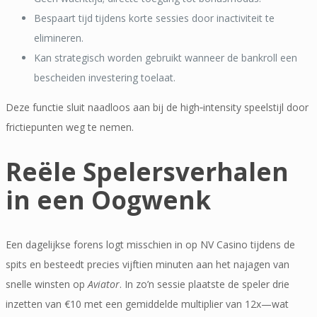
Bespaart tijd tijdens korte sessies door inactiviteit te
elimineren.
Kan strategisch worden gebruikt wanneer de bankroll een
bescheiden investering toelaat.
Deze functie sluit naadloos aan bij de high‑intensity speelstijl door
frictiepunten weg te nemen.
Reële Spelersverhalen
in een Oogwenk
Een dagelijkse forens logt misschien in op NV Casino tijdens de
spits en besteedt precies vijftien minuten aan het najagen van
snelle winsten op
Aviator
. In zo’n sessie plaatste de speler drie
inzetten van €10 met een gemiddelde multiplier van 12x—wat