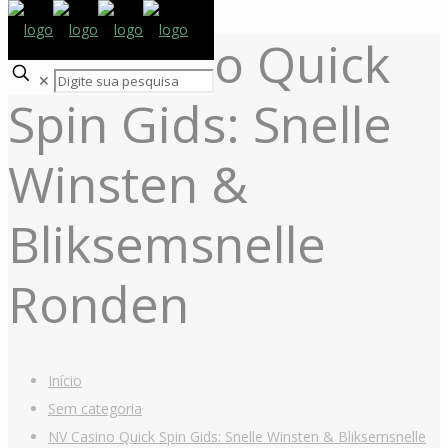
NV Casino Quick
✕
Spin Gids: Snelle
Winsten &
Bliksemsnelle
Ronden
Início
Sem categoria
NV Casino Quick Spin Gids: Snelle Winsten & Bliksemsnelle