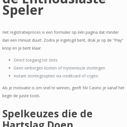
Speler
Het registratieproces is een formulier op één pagina dat minder
dan een minuut duurt. Zodra je ingelogd bent, druk je op de “Play”
knop en je bent klaar.
Direct toegang tot slots
Geen verborgen kosten of mysterieuze stortingen
Instant stortingsopties via creditcard of crypto
Als je motivatie is om snel te winnen, geeft NV Casino je vanaf het
begin de juiste tools.
Spelkeuzes die de
Hartslag Doen