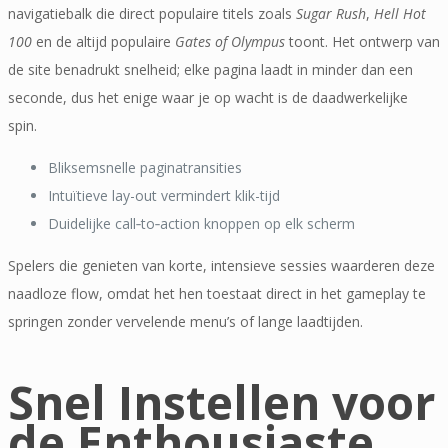
navigatiebalk die direct populaire titels zoals
Sugar Rush
,
Hell Hot
100
en de altijd populaire
Gates of Olympus
toont. Het ontwerp van
de site benadrukt snelheid; elke pagina laadt in minder dan een
seconde, dus het enige waar je op wacht is de daadwerkelijke
spin.
Bliksemsnelle paginatransities
Intuïtieve lay-out vermindert klik-tijd
Duidelijke call‑to‑action knoppen op elk scherm
Spelers die genieten van korte, intensieve sessies waarderen deze
naadloze flow, omdat het hen toestaat direct in het gameplay te
springen zonder vervelende menu’s of lange laadtijden.
Snel Instellen voor
de Enthousiaste