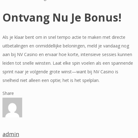
Ontvang Nu Je Bonus!
Als je klaar bent om in snel tempo actie te maken met directe
uitbetalingen en onmiddellijke beloningen, meld je vandaag nog
aan bij NV Casino en ervaar hoe korte, intensieve sessies kunnen
leiden tot snelle winsten. Laat elke spin voelen als een spannende
sprint naar je volgende grote winst—want bij NV Casino is
snelheid niet alleen een optie; het is het spelplan.
Share
admin