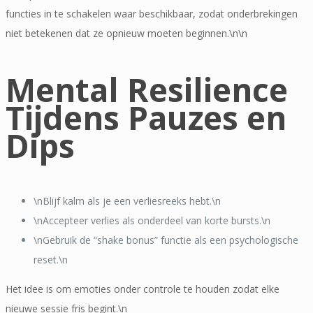
functies in te schakelen waar beschikbaar, zodat onderbrekingen
niet betekenen dat ze opnieuw moeten beginnen.\n\n
Mental Resilience
Tijdens Pauzes en
Dips
\nBlijf kalm als je een verliesreeks hebt.\n
\nAccepteer verlies als onderdeel van korte bursts.\n
\nGebruik de “shake bonus” functie als een psychologische
reset.\n
Het idee is om emoties onder controle te houden zodat elke
nieuwe sessie fris begint.\n