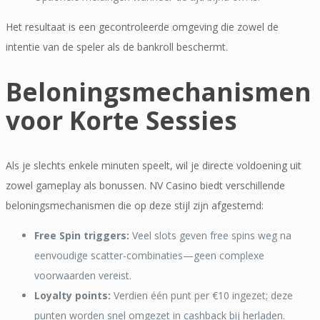
Het resultaat is een gecontroleerde omgeving die zowel de
intentie van de speler als de bankroll beschermt.
Beloningsmechanismen
voor Korte Sessies
Als je slechts enkele minuten speelt, wil je directe voldoening uit
zowel gameplay als bonussen. NV Casino biedt verschillende
beloningsmechanismen die op deze stijl zijn afgestemd:
Free Spin triggers:
Veel slots geven free spins weg na
eenvoudige scatter-combinaties—geen complexe
voorwaarden vereist.
Loyalty points:
Verdien één punt per €10 ingezet; deze
punten worden snel omgezet in cashback bij herladen.