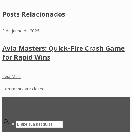
Posts Relacionados
3 de junho de 2026
Avia Masters: Quick‑Fire Crash Game
for Rapid Wins
Leia Mais
Comments are closed.
✕