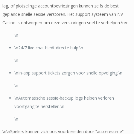
lag, of plotselinge accountbevriezingen kunnen zelfs de best
geplande snelle sessie verstoren. Het support systeem van NV
Casino is ontworpen om deze verstoringen snel te verhelpen.\n\n
\n
\n24/7 live chat biedt directe hulp.\n
\n
\nIn‑app support tickets zorgen voor snelle opvolging.\n
\n
\nAutomatische sessie-backup logs helpen verloren
voortgang te herstellen.\n
\n
\n\nSpelers kunnen zich ook voorbereiden door “auto‑resume”