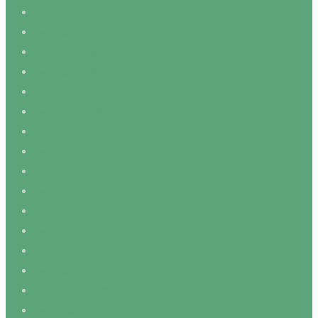
1win Apk 737
1win Apk 780
1win App 367
1win App 772
1win Casino 353
1win Casino 870
1win Casino 947
1win Casino Chile 921
1win Kazino 321
1win Login 25
1win Login 349
1win Login Ghana 547
1win Ofitsialnii Sait 697
1win Registratsiya 128
1win Skachat 794
1win Skachat 795