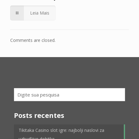
Leia Mais
Comments are closed.
Posts recentes
Tikitaka Casino slot igre: najbolji naslovi za
uzbudljive dobitke