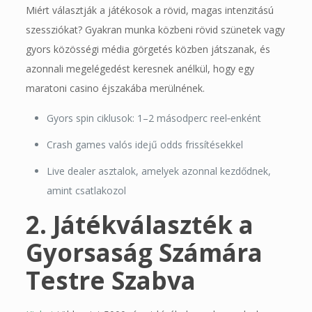
Miért választják a játékosok a rövid, magas intenzitású
szessziókat? Gyakran munka közbeni rövid szünetek vagy
gyors közösségi média görgetés közben játszanak, és
azonnali megelégedést keresnek anélkül, hogy egy
maratoni casino éjszakába merülnének.
Gyors spin ciklusok: 1–2 másodperc reel‑enként
Crash games valós idejű odds frissítésekkel
Live dealer asztalok, amelyek azonnal kezdődnek,
amint csatlakozol
2. Játékválaszték a
Gyorsaság Számára
Testre Szabva