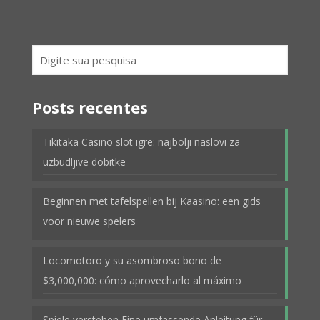
Posts recentes
Tikitaka Casino slot igre: najbolji naslovi za
uzbudljive dobitke
Beginnen met tafelspellen bij Kaasino: een gids
voor nieuwe spelers
Locomotoro y su asombroso bono de
$3,000,000: cómo aprovecharlo al máximo
Spiele verstehen Eine umfassende Anleitung für