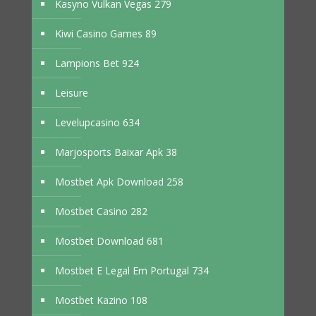
Kasyno Vulkan Vegas 279
Kiwi Casino Games 89
Lampions Bet 924
Leisure
Levelupcasino 634
Marjosports Baixar Apk 38
Mostbet Apk Download 258
Mostbet Casino 282
Mostbet Download 681
Mostbet E Legal Em Portugal 734
Mostbet Kazino 108