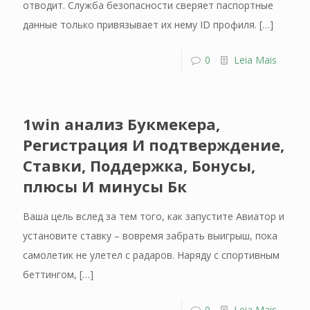
отводит. Служба безопасности сверяет паспортные
данные только привязывает их нему ID профиля.
[…]
0
Leia Mais
1win анализ Букмекера,
Регистрация И подтверждение,
Ставки, Поддержка, Бонусы,
плюсы И минусы Бк
Ваша цель вслед за тем того, как запустите Авиатор и
установите ставку – вовремя забрать выигрыш, пока
самолетик не улетел с радаров. Наряду с спортивным
беттингом,
[…]
0
Leia Mais