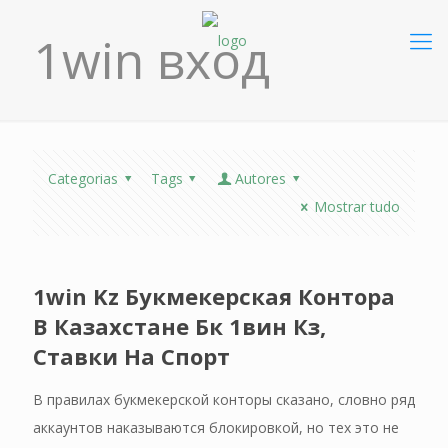
1win вход
Categorias
Tags
Autores
Mostrar tudo
1win Kz Букмекерская Контора
В Казахстане Бк 1вин Кз,
Ставки На Спорт
В правилах букмекерской конторы сказано, словно ряд
аккаунтов наказываются блокировкой, но тех это не