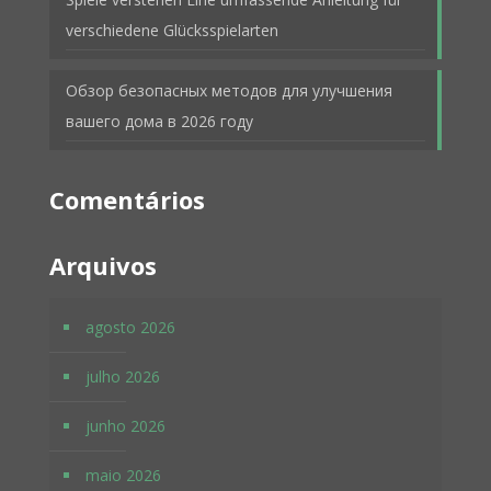
verschiedene Glücksspielarten
Обзор безопасных методов для улучшения
вашего дома в 2026 году
Comentários
Arquivos
agosto 2026
julho 2026
junho 2026
maio 2026