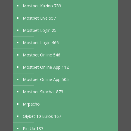
Mostbet Kazino 789
Mostbet Live 557
Mostbet Login 25
Mostbet Login 466
Mostbet Online 546
Mostbet Online App 112
Mostbet Online App 505
Mostbet Skachat 873
Mrpacho
Olybet 10 Euros 167
Pin Up 137