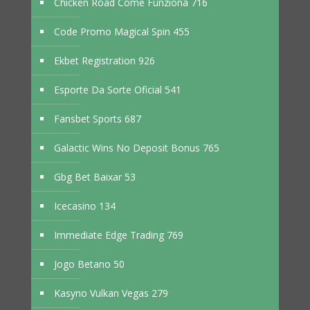
Chicken Road Come Funziona 716
Code Promo Magical Spin 455
Ekbet Registration 926
Esporte Da Sorte Oficial 541
Fansbet Sports 687
Galactic Wins No Deposit Bonus 765
Gbg Bet Baixar 53
Icecasino 134
Immediate Edge Trading 769
Jogo Betano 50
Kasyno Vulkan Vegas 279