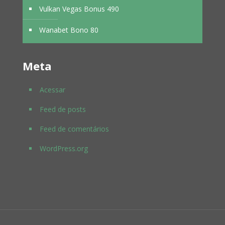
Vulkan Vegas Bonus 490
Wanabet Bono 80
Meta
Acessar
Feed de posts
Feed de comentários
WordPress.org