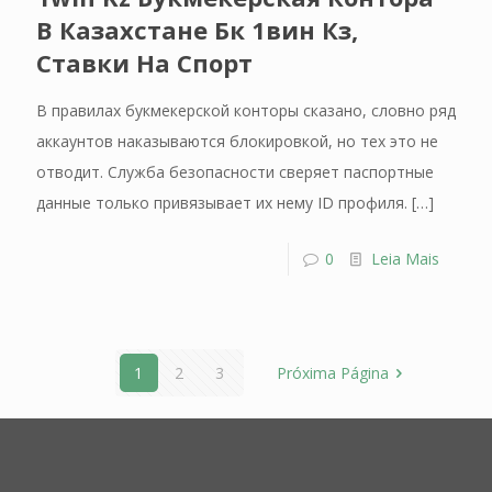
В Казахстане Бк 1вин Кз,
Ставки На Спорт
В правилах букмекерской конторы сказано, словно ряд
аккаунтов наказываются блокировкой, но тех это не
отводит. Служба безопасности сверяет паспортные
данные только привязывает их нему ID профиля.
[…]
0
Leia Mais
1
2
3
Próxima Página