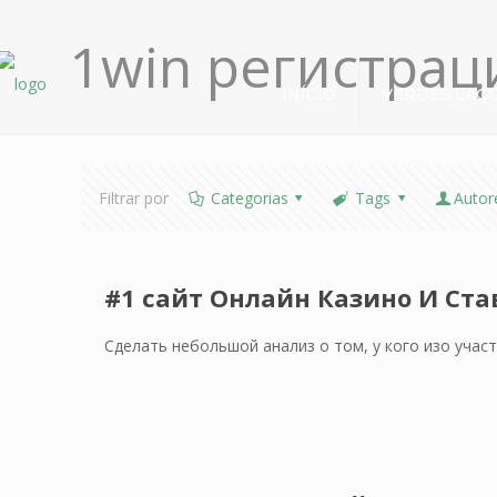
1win регистрац
INÍCIO
VERDES LAG
Filtrar por
Categorias
Tags
Autor
#1 сайт Онлайн Казино И Ст
Сделать небольшой анализ о том, у кого изо учас